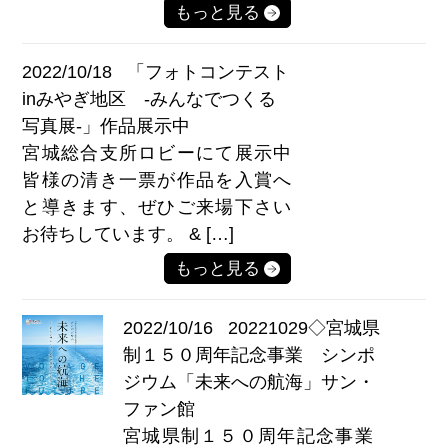
もっと見る
2022/10/18
「フォトコンテスト
inみやぎ地区 ‑みんなでつくる
写真展‑」作品展示中
宮城総合支所ロビーにて展示中
皆様の清き一票が作品を入賞へ
と導きます、ぜひご来場下さい
お待ちしています。 & […]
もっと見る
2022/10/16
20221029◇宮城県
制１５０周年記念事業 シンポ
ジウム「未来への航海」サン・
ファン館
宮城県制１５０周年記念事業