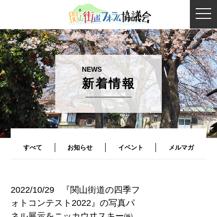
togg
navi
新着情報
すべて
お知らせ
イベント
メルマガ
2022/10/29
『関山街道の四季フ
ォトコンテスト2022』の写真パ
ネル展示をニッカウヰスキー㈱