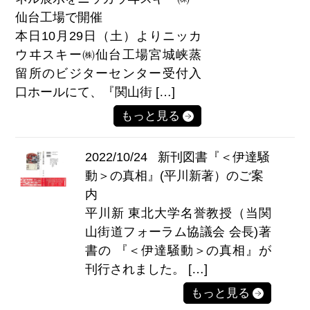
仙台工場で開催
本日10月29日（土）よりニッカ
ウヰスキー㈱仙台工場宮城峡蒸
留所のビジターセンター受付入
口ホールにて、『関山街 […]
もっと見る
2022/10/24
新刊図書『＜伊達騒
動＞の真相』(平川新著）のご案
内
平川新 東北大学名誉教授（当関
山街道フォーラム協議会 会長)著
書の 『＜伊達騒動＞の真相』が
刊行されました。 […]
もっと見る