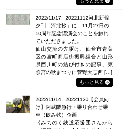
もっと見る
2022/11/17
20221112河北新報
夕刊「河北抄」に、11月27日の
10周年記念講演会のことを触れ
ていただきました。
仙山交流の先駆け、仙台市青葉
区の宮町商店街振興組合と山形
県西川町の結び付きの記事。東
照宮の秋まつりに菅野大志西 […]
もっと見る
2022/11/14
20221120【会員向
け】阿武隈急行・乗り合わせ乗
車（飲み鉄）企画
《みちのく鉄道応援団さんから