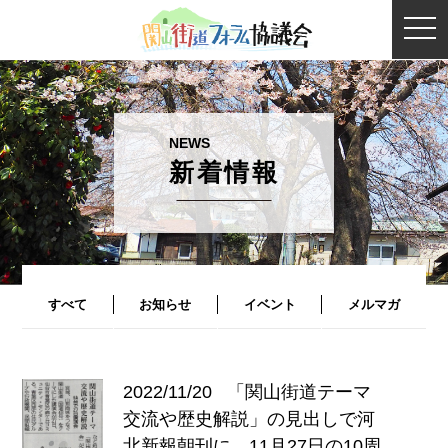
togg
navi
新着情報
すべて
お知らせ
イベント
メルマガ
2022/11/20
「関山街道テーマ
交流や歴史解説」の見出しで河
北新報朝刊に、11月27日の10周