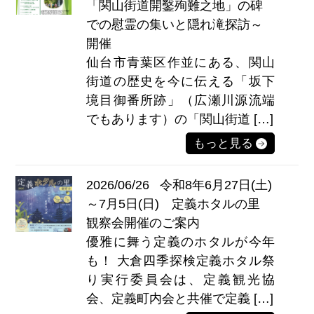
「関山街道開鑿殉難之地」の碑
での慰霊の集いと隠れ滝探訪～
開催
仙台市青葉区作並にある、関山
街道の歴史を今に伝える「坂下
境目御番所跡」（広瀬川源流端
でもあります）の「関山街道 […]
もっと見る
2026/06/26
令和8年6月27日(土)
～7月5日(日) 定義ホタルの里
観察会開催のご案内
優雅に舞う定義のホタルが今年
も！ 大倉四季探検定義ホタル祭
り実行委員会は、定義観光協
会、定義町内会と共催で定義 […]