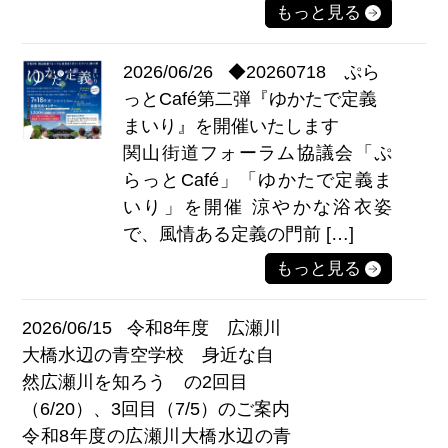
もっと見る
2026/06/26
◆20260718 ぷら
っとCafé第二弾『ゆかたで定義
まいり』を開催いたします
関山街道フォーラム協議会「ぷ
らっとCafé」「ゆかたで定義ま
いり」を開催 涼やかな浴衣姿
で、風情ある定義の門前 […]
もっと見る
2026/06/15
令和8年度 広瀬川
大橋水辺の青空学校 身近な自
然広瀬川を知ろう の2回目
（6/20）、3回目（7/5）のご案内
令和8年度の広瀬川大橋水辺の青