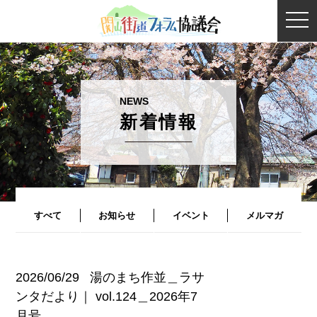
togg
navi
新着情報
すべて
お知らせ
イベント
メルマガ
2026/06/29
湯のまち作並＿ラサ
ンタだより｜ vol.124＿2026年7
月号