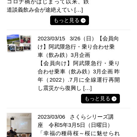
コロナ禍がはじまって以来、鉄
道談義飲み会が途絶えてい […]
もっと見る
2023/03/15
3/26（日）【会員向
け】阿武隈急行・乗り合わせ乗
車（飲み鉄）3月企画
【会員向け】阿武隈急行・乗り
合わせ乗車（飲み鉄）3月企画 昨
年（2022）.7月に全線運行再開
し震災から復興し […]
もっと見る
2023/03/06
さくらシリーズ講
座 令和5年3月5日（日曜日）
「幸福の種蒔桜～桜に魅せられ