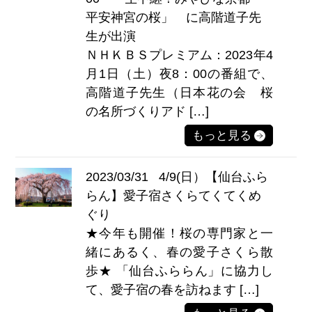
平安神宮の桜」 に高階道子先
生が出演
ＮＨＫＢＳプレミアム：2023年4
月1日（土）夜8：00の番組で、
高階道子先生（日本花の会 桜
の名所づくりアド […]
もっと見る
2023/03/31
4/9(日）【仙台ふら
らん】愛子宿さくらてくてくめ
ぐり
★今年も開催！桜の専門家と一
緒にあるく、春の愛子さくら散
歩★ 「仙台ふららん」に協力し
て、愛子宿の春を訪ねます […]