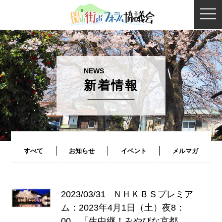
togg
navi
新着情報
すべて
お知らせ
イベント
メルマガ
2023/03/31
ＮＨＫＢＳプレミア
ム：2023年4月1日（土）夜8：
00 「生中継！みやびな京都