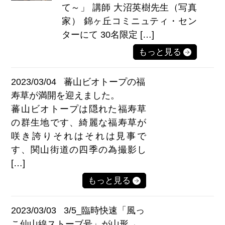
て～」 講師 大沼英樹先生（写真
家） 錦ヶ丘コミニュティ・セン
ターにて 30名限定 […]
もっと見る
2023/03/04
蕃山ビオトープの福
寿草が満開を迎えました。
蕃山ビオトープは隠れた福寿草
の群生地です、綺麗な福寿草が
咲き誇りそれはそれは見事で
す、関山街道の四季の為撮影し
[…]
もっと見る
2023/03/03
3/5_臨時快速「風っ
こ仙山線ストーブ号」が山形→