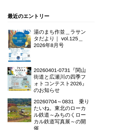
最近のエントリー
湯のまち作並＿ラサン
タだより｜ vol.125＿
2026年8月号
20260401-0731『関山
街道と広瀬川の四季フ
ォトコンテスト2026』
のお知らせ
20260704～0831 乗り
たいね。東北のローカ
ル鉄道～みちのくロー
カル鉄道写真展～の開
催