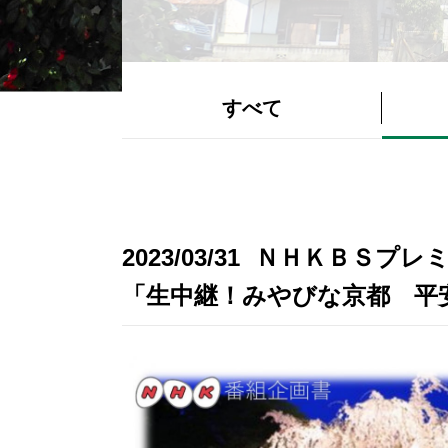
すべて
2023/03/31
ＮＨＫＢＳプレミ
「生中継！みやびな京都 平