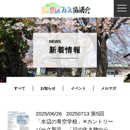
togg
navi
新着情報
すべて
お知らせ
イベント
メルマガ
2025/06/26
20250713 第5回
「水辺の⻘空学校」✕カントリー
パーク新浜 「川の生き物から