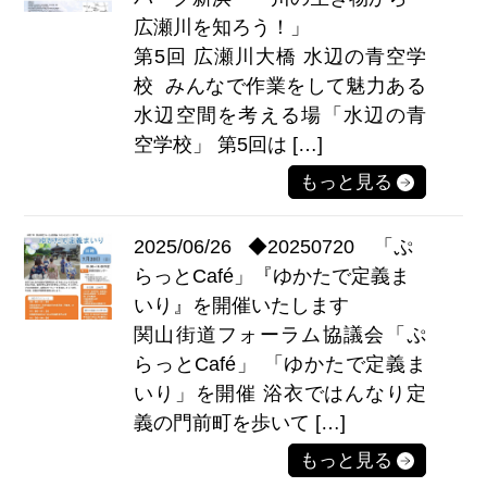
広瀬川を知ろう！」
第5回 広瀬川大橋 水辺の⻘空学
校 みんなで作業をして魅力ある
水辺空間を考える場「水辺の青
空学校」 第5回は […]
もっと見る
2025/06/26
◆20250720 「ぷ
らっとCafé」『ゆかたで定義ま
いり』を開催いたします
関山街道フォーラム協議会「ぷ
らっとCafé」 「ゆかたで定義ま
いり」を開催 浴衣ではんなり定
義の門前町を歩いて […]
もっと見る