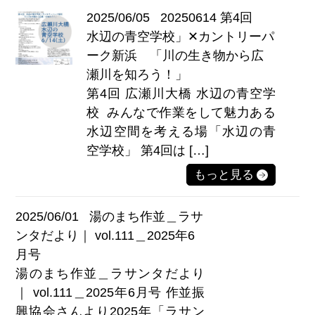
2025/06/05
20250614 第4回
水辺の⻘空学校」✕カントリーパ
ーク新浜 「川の生き物から広
瀬川を知ろう！」
第4回 広瀬川大橋 水辺の⻘空学
校 みんなで作業をして魅力ある
水辺空間を考える場「水辺の青
空学校」 第4回は […]
もっと見る
2025/06/01
湯のまち作並＿ラサ
ンタだより｜ vol.111＿2025年6
月号
湯のまち作並＿ラサンタだより
｜ vol.111＿2025年6月号 作並振
興協会さんより2025年「ラサン