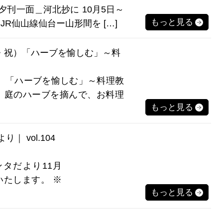
報夕刊一面＿河北抄に 10月5日～
もっと見る
JR仙山線仙台ー山形間を […]
(土・祝）「ハーブを愉しむ」～料
、「ハーブを愉しむ」～料理教
 庭のハーブを摘んで、お料理
もっと見る
 vol.104
ンタだより11月
たします。 ※
もっと見る