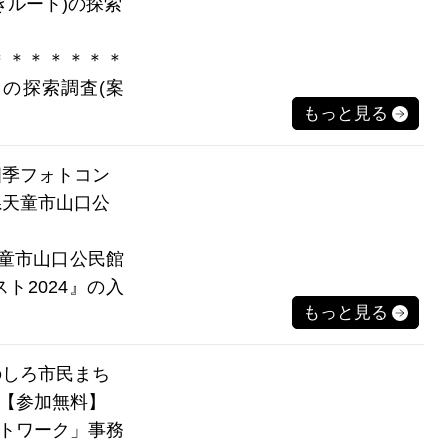
やぎルート)の探索
＊＊＊＊＊＊＊
）の探索調査(案
もっと見る
の四季フォトコン
県天童市山口公
天童市山口公民館
ト2024』の入
もっと見る
 のしろ市民まち
【参加無料】
トワーク」事務