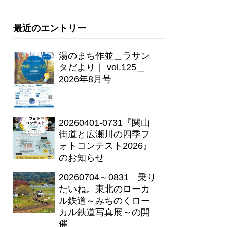
最近のエントリー
湯のまち作並＿ラサン
タだより｜ vol.125＿
2026年8月号
20260401-0731『関山
街道と広瀬川の四季フ
ォトコンテスト2026』
のお知らせ
20260704～0831 乗り
たいね。東北のローカ
ル鉄道～みちのくロー
カル鉄道写真展～の開
催