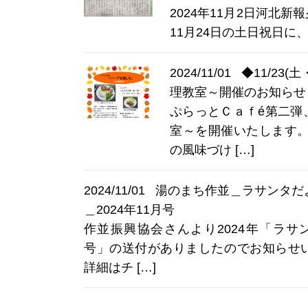
2024年11月2日河北新
11月24日の土日祝日に、
2024/11/01
◆11/23
理教室～開催のお知らせ
ぷらっとＣａｆé第二弾
室～を開催いたします。
の風味づけ […]
2024/11/01
湯のまち作並＿ラサンタだより｜
＿2024年11月号
作並振興協会さんより2024年「ラサ
号」の送付がありましたのでお知らせい
詳細はチ […]