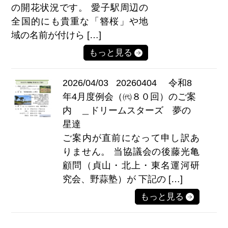
の開花状況です。 愛子駅周辺の
全国的にも貴重な「簪桜」や地
域の名前が付けら […]
もっと見る
2026/04/03
20260404 令和8
年4月度例会（㈹８０回）のご案
内 ＿ドリームスターズ 夢の
星達
ご案内が直前になって申し訳あ
りません。 当協議会の後藤光亀
顧問（貞山・北上・東名運河研
究会、野蒜塾）が 下記の […]
もっと見る