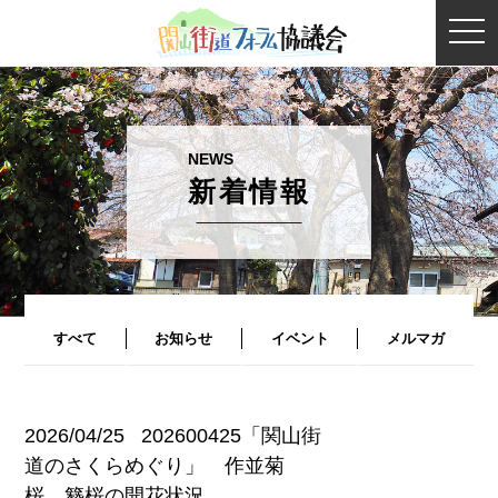
togg
navi
新着情報
すべて
お知らせ
イベント
メルマガ
2026/04/25
202600425「関山街
道のさくらめぐり」 作並菊
桜、簪桜の開花状況