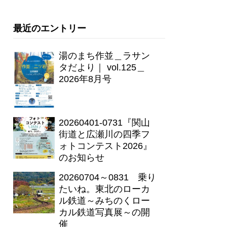
最近のエントリー
湯のまち作並＿ラサン
タだより｜ vol.125＿
2026年8月号
20260401-0731『関山
街道と広瀬川の四季フ
ォトコンテスト2026』
のお知らせ
20260704～0831 乗り
たいね。東北のローカ
ル鉄道～みちのくロー
カル鉄道写真展～の開
催