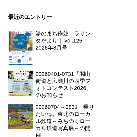
最近のエントリー
湯のまち作並＿ラサン
タだより｜ vol.125＿
2026年8月号
20260401-0731『関山
街道と広瀬川の四季フ
ォトコンテスト2026』
のお知らせ
20260704～0831 乗り
たいね。東北のローカ
ル鉄道～みちのくロー
カル鉄道写真展～の開
催