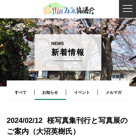
togg
navi
新着情報
すべて
お知らせ
イベント
メルマガ
2024/02/12
桜写真集刊行と写真展の
ご案内（大沼英樹氏）