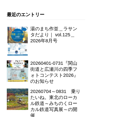
最近のエントリー
湯のまち作並＿ラサン
タだより｜ vol.125＿
2026年8月号
20260401-0731『関山
街道と広瀬川の四季フ
ォトコンテスト2026』
のお知らせ
20260704～0831 乗り
たいね。東北のローカ
ル鉄道～みちのくロー
カル鉄道写真展～の開
催