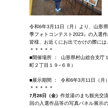
令和6年3月11日（月）より、山
季フォトコンテスト2023』の入選
皆様、お近くにお出でかけの際には
＊＊＊＊＊
■開催場所 ： 山形県村山総合支庁
町２丁目１９−６８
）
■展示期間 ： 令和6年3月11日（
＊＊＊＊＊
作並湯のまち観光交
7月28日（金）
回の入選作品等の写真パネル展示の