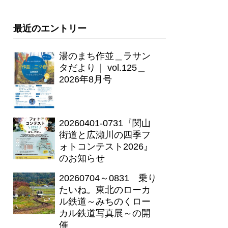
最近のエントリー
湯のまち作並＿ラサン
タだより｜ vol.125＿
2026年8月号
20260401-0731『関山
街道と広瀬川の四季フ
ォトコンテスト2026』
のお知らせ
20260704～0831 乗り
たいね。東北のローカ
ル鉄道～みちのくロー
カル鉄道写真展～の開
催